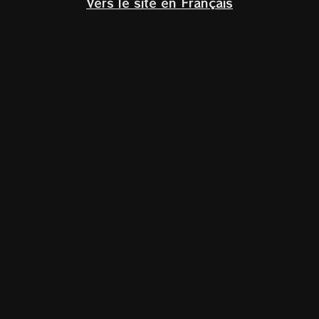
Vers le site en Français
Ferreirinha
Home
/
Nieuws
/
Waar de Douro stroomt, groeit een
legende: Casa Ferreirinha