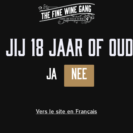
Bi
VANG 10% KORTING
OP
WINE TASTINGS
IN DE KIJKER
OVER ONS
WINKELS
 jij 18 jaar of ou
Nieuws
Ja
Nee
Vers le site en Français
Experience: ontdek hoe