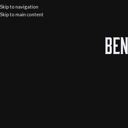
verzending vanaf €150
Skip to navigation
ONT
Skip to main content
HOME
WEBSH
Ben
The Riedel Wine Glass 