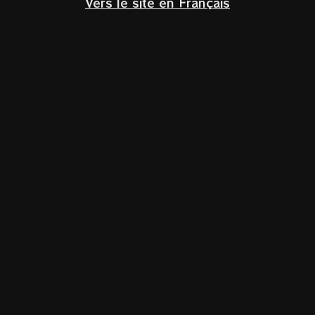
Vers le site en Français
Klik om te vergroten
Ribolla Gialla
Linea Clasica
Friuli Colli Orientali
Veneto,
Italië