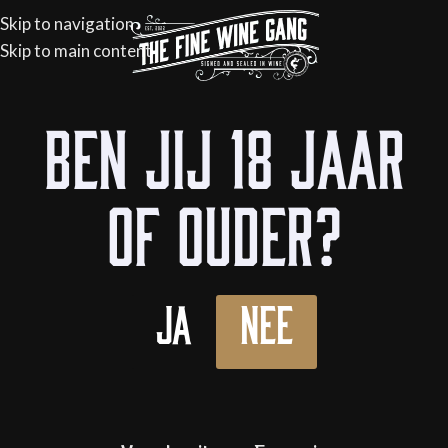
Skip to navigation
Skip to main content
Home
/
Flessen
/
Wijn
/
Witte wijn
Ben jij 18 jaar
of ouder?
Ja
Nee