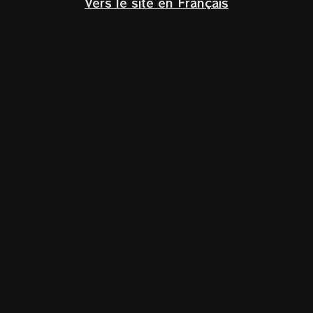
Vers le site en Français
Klik om te vergroten
Ribolla Gialla
Sariade
Venezia Giulia IGP
Veneto,
Italië