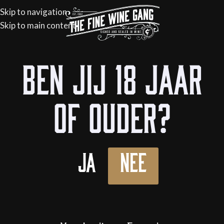
Skip to navigation
Skip to main content
Home
/
Flessen
/
Wijn
/
Witte wijn
Ben jij 18 jaar
UITVERKOCHT
of ouder?
Ja
Nee