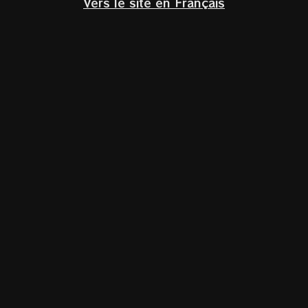
Vers le site en Français
Klik om te vergroten
Sierra Fiorese
Castelli di jesi riserva classico
Marche,
Italië
Verdicchio