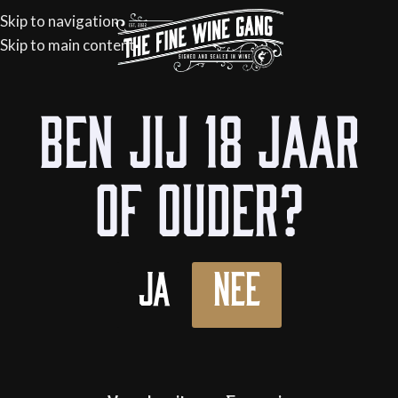
Skip to navigation
Skip to main content
Home
/
Flessen
/
Wijn
/
Witte wijn
Ben jij 18 jaar
of ouder?
Ja
Nee