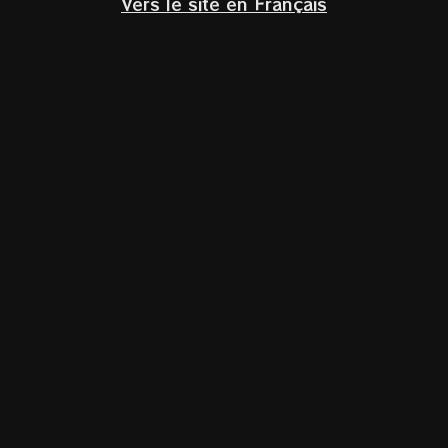
Vers le site en Français
Klik om te vergroten
Vigno Carignan
Maule
Valle de Maule,
Chili
Carignan