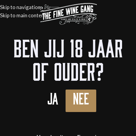
Skip to navigation
Skip to main content
Home
/
Flessen
/
Wijn
/
Rode wijn
Ben jij 18 jaar
of ouder?
Ja
Nee