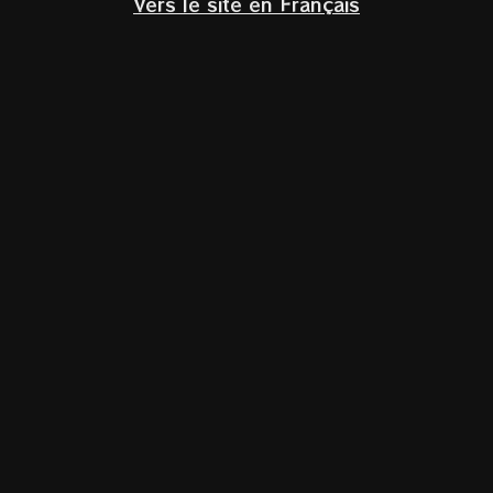
Vers le site en Français
Klik om te vergroten
Coteaux du giennois
Coteaux du Giennois
Loire,
Frankrijk
Gamay, Pinot Noir / Pinot Nero