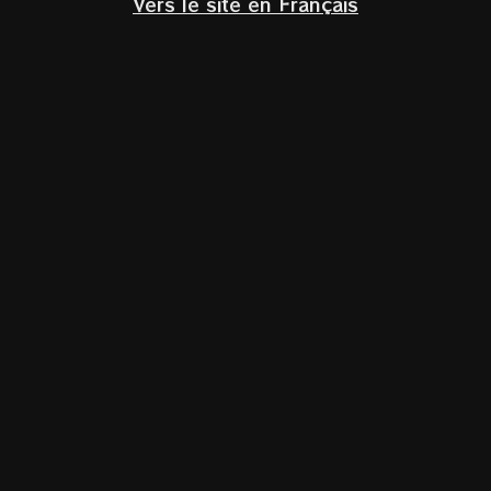
Vers le site en Français
Klik om te vergroten
Home
/
Glazen
RIEDEL Superleggero Sauvignon Blanc
€
36,90
Incl. BTW
Het Superleggero
Sauvignon Blanc-glas
is perfect voor
alle