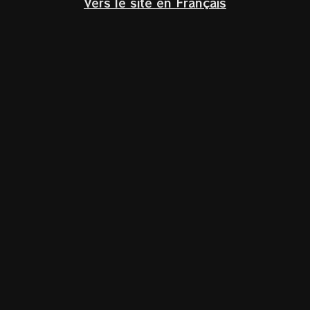
Vers le site en Français
Klik om te vergroten
Home
/
Glazen
RIEDEL Superleggero Chardonnay
€
36,90
Incl. BTW
Het Superleggero
Oaked Chardonnay-glas
is perfect om de