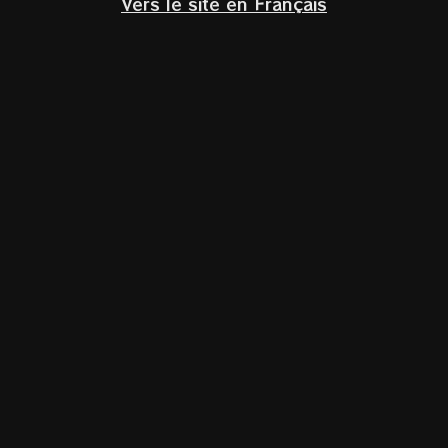
Vers le site en Français
Klik om te vergroten
Insight Single
Vineyard pinot noir
2020
Marlborough