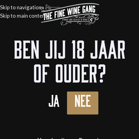
Skip to navigation
Skip to main content
Home
/
Flessen
/
Wijn
/
Rode wijn
Ben jij 18 jaar
of ouder?
Ja
Nee