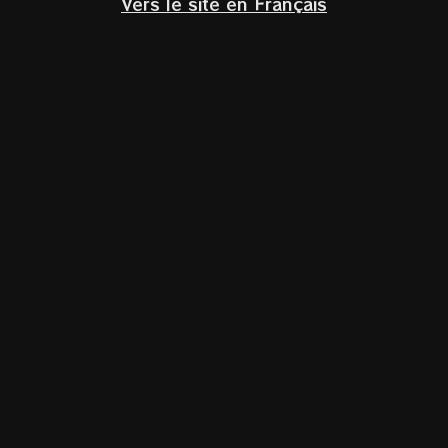
Vers le site en Français
Klik om te vergroten
Home
/
Glazen
Riedel Veloce Cabernet/Merlot – set van 2
€
62,90
Incl. BTW
RIEDEL Veloce Cabernet/Merlot-glas: ideaal voor volle rode