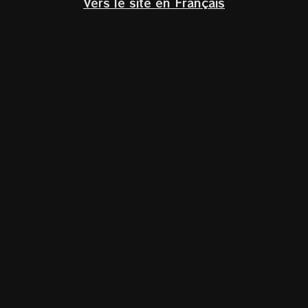
Vers le site en Français
Klik om te vergroten
Home
/
Glazen
RIEDEL Superleggero Burgundy Grand Cru
€
36,90
Incl. BTW
RIEDEL Superleggero
Burgundy Grand Cru benadrukt met