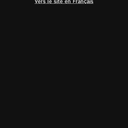
Vers le site en Français
Klik om te vergroten
Home
/
Glazen
Riedel Performance Sauvignon Blanc – set van
2
€
59,90
Incl. BTW