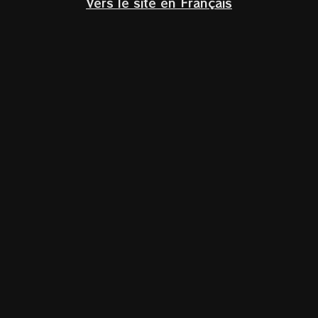
Vers le site en Français
Klik om te vergroten
MLA Crozes
Hermitage
AOC Crozes-Hermitage
Côtes-du-Rhône,
Frankrijk