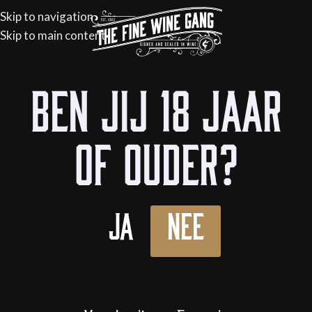
Skip to navigation
Skip to main content
Home
/
Flessen
/
Wijn
/
Witte wijn
Ben jij 18 jaar
UITVERKOCHT
of ouder?
Ja
Nee