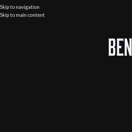
verzending vanaf €150
Skip to navigation
ONT
Skip to main content
HOME
WEBSH
Ben
Home
/
Flessen
/
Spra