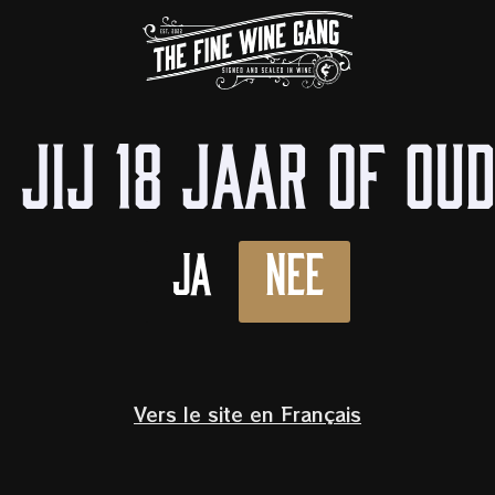
Bi
VANG 10% KORTING
OP
WINE TASTINGS
IN DE KIJKER
OVER ONS
WINKELS
 jij 18 jaar of ou
nkelend
/
Mousserende wijn
/
Bertè & Cordini Pinot Nero 
Pinot nero 
Ja
Nee
Oltrepo Pavese metodo Martinotti
Lombardia,
Italië
Vers le site en Français
Pinot Noir