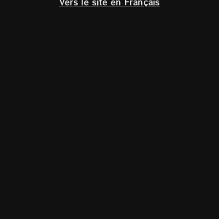
Vers le site en Français
Quinta dos
Quinta dos
Carvalhais
Carvalhais
Touriga
Touriga
Nacional 2019
Nacional 2020
Rode wijn
,
Rode wijn
,
Flessen
,
Local
Flessen
Friday 2025
€
23,00
Incl. BTW
€
23,00
Incl. BTW