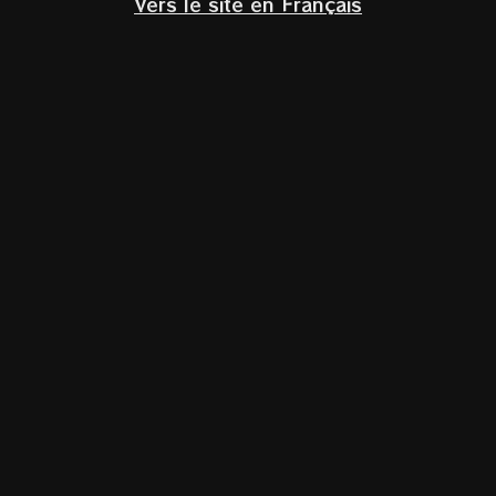
Vers le site en Français
NL
Nieuwsbrief
Ik heb het
privacybeleid
gelezen en ga hiermee