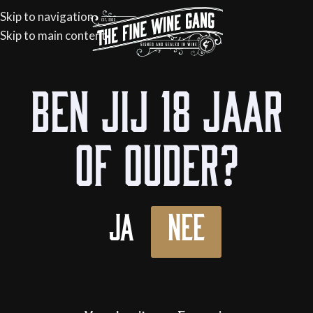
Skip to navigation
Skip to main content
Elementor #21921
Ben jij 18 jaar
Er zijn momenteel geen masterclasses gepland
of ouder?
Ja
Nee