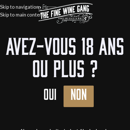
Skip to navigation
Skip to main content
Accueil
/
Bouteilles
/
Alcools
/
Spiriteux
Avez-vous 18 ans
ou plus ?
Oui
Non