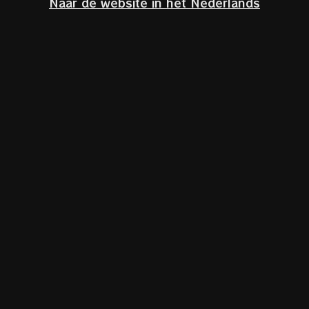
Naar de website in het Nederlands
Click to enlarge
Double B: Cuvee von
Bergamotte &
Bourbon Vanille