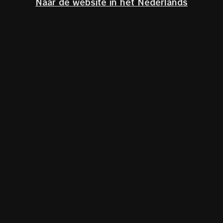
Naar de website in het Nederlands
Click to enlarge
Accueil
/
Verres
RIEDEL Winewings Syrah
€
29,90
TVA incl.
Le verre RIEDEL Winewings Syrah fait ressortir les