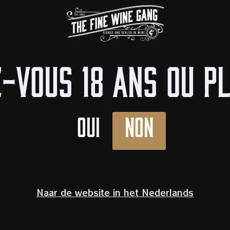
Li
VEZ 10 % DE RÉDUCTION !
HOP
VENEZ GOÛTER
À LA LOUPE
À PROPOS DE NOUS
BOUTIQUES
-vous 18 ans ou p
/
Mousseux
/
Vin mousseux
/
Gusbourne 51 degrees North
51 degrees N
Oui
Non
Vintage English Sparkling Wine
Kent / Sussex,
Verenigd Koni
Naar de website in het Nederlands
Chardonnay, Pinot Noir / Pin